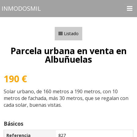
INMODOSMIL
Inicio
Inmuebles
Listado
Vender o Alquilar
Parcela urbana en venta en
Nosotros
Albuñuelas
Contactar
190 €
Utilidades
Solar urbano, de 160 metros a 190 metros, con 10
metros de fachada, más 30 metros, que se regalan con
cada solar, buenas vistas.
Básicos
Referencia
827