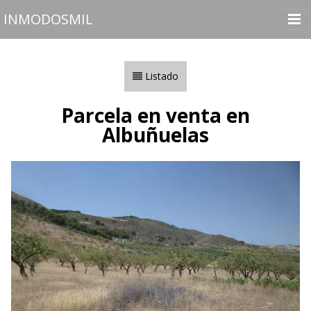
INMODOSMIL
Inicio
Inmuebles
Listado
Vender o Alquilar
Parcela en venta en
Nosotros
Albuñuelas
Contactar
Utilidades