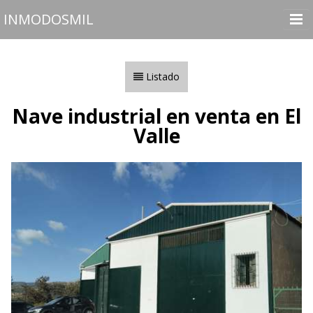
INMODOSMIL
Inicio
Inmuebles
Listado
Vender o Alquilar
Nave industrial en venta en El
Nosotros
Valle
Contactar
Utilidades