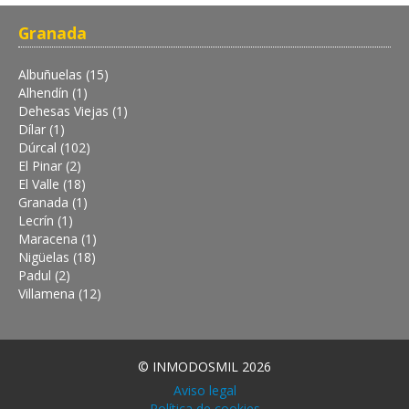
Granada
Albuñuelas (15)
Alhendín (1)
Dehesas Viejas (1)
Dílar (1)
Dúrcal (102)
El Pinar (2)
El Valle (18)
Granada (1)
Lecrín (1)
Maracena (1)
Nigüelas (18)
Padul (2)
Villamena (12)
© INMODOSMIL 2026
Aviso legal
Política de cookies