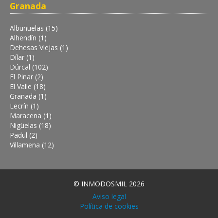
Granada
Albuñuelas (15)
Alhendín (1)
Dehesas Viejas (1)
Dílar (1)
Dúrcal (102)
El Pinar (2)
El Valle (18)
Granada (1)
Lecrín (1)
Maracena (1)
Nigüelas (18)
Padul (2)
Villamena (12)
© INMODOSMIL 2026
Aviso legal
Política de cookies