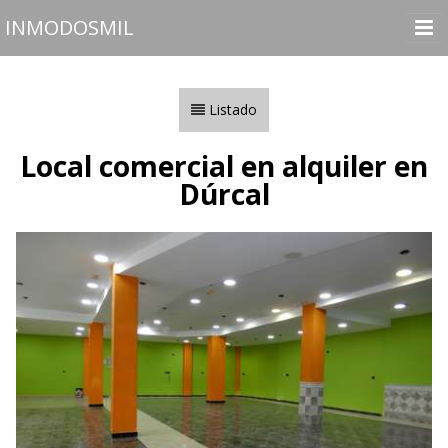
INMODOSMIL
Inicio
Inmuebles
Listado
Vender o Alquilar
Local comercial en alquiler en
Nosotros
Dúrcal
Contactar
Utilidades