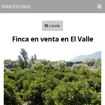
INMODOSMIL
Inicio
Inmuebles
Listado
Vender o Alquilar
Finca en venta en El Valle
Nosotros
Contactar
Utilidades