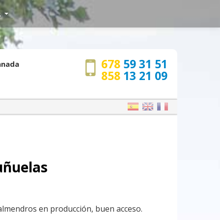
s
678
59 31 51
ranada
858
13 21 09
uñuelas
 almendros en producción, buen acceso.