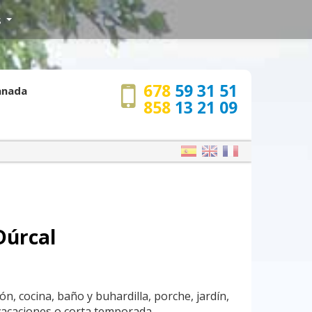
s
678
59 31 51
ranada
858
13 21 09
 Dúrcal
ón, cocina, baño y buhardilla, porche, jardín,
vacaciones o corta temporada.