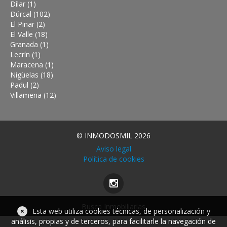
Dílar (1)
Dúrcal (102)
El Pinar (2)
El Valle (18)
Granada (1)
Lecrín (1)
Maracena (1)
Nigüelas (18)
Padul (2)
Villamena (12)
© INMODOSMIL 2026
Aviso legal
Política de cookies
Busca Inmobiliarias
×
Esta web utiliza cookies técnicas, de personalización y
análisis, propias y de terceros, para facilitarle la navegación de