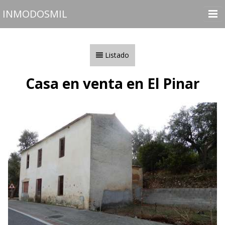
INMODOSMIL
Inicio
Inmuebles
Listado
Vender o Alquilar
Casa en venta en El Pinar
Nosotros
Contactar
Utilidades